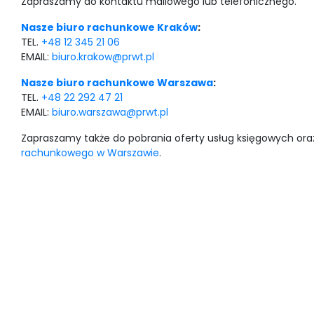
Zapraszamy do kontaktu mailowego lub telefonicznego.
Nasze biuro rachunkowe Kraków
:
TEL.
+48 12 345 21 06
EMAIL:
biuro.krakow@prwt.pl
Nasze biuro rachunkowe Warszawa
:
TEL.
+48 22 292 47 21
EMAIL:
biuro.warszawa@prwt.pl
Zapraszamy także do pobrania oferty usług księgowych o
rachunkowego w Warszawie
.