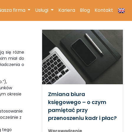
(current)
Nasza firma
Usługi
Kariera
Blog
Kontakt
ą się różne
kim miał do
wiadczenia o
.”),
runków
Zmiana biura
ym okresie
księgowego – o czym
pamiętać przy
zastosowanie
nocześnie z
przenoszeniu kadr i płac?
ą tego
Wprowadzenie