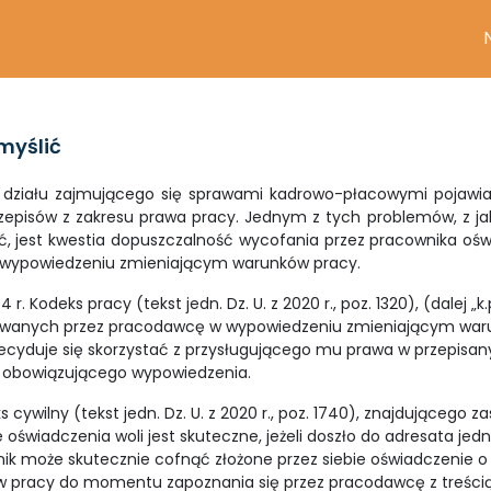
myślić
działu zajmującego się sprawami kadrowo-płacowymi pojawiaj
rzepisów z zakresu prawa pracy. Jednym z tych problemów, z ja
yć, jest kwestia dopuszczalność wycofania przez pracownika oś
wypowiedzeniu zmieniającym warunków pracy.
. Kodeks pracy (tekst jedn. Dz. U. z 2020 r., poz. 1320), (dalej „k.p
nowanych przez pracodawcę w wypowiedzeniu zmieniającym wa
decyduje się skorzystać z przysługującego mu prawa w przepisan
m obowiązującego wypowiedzenia.
ks cywilny (tekst jedn. Dz. U. z 2020 r., poz. 1740), znajdującego 
 oświadczenia woli jest skuteczne, jeżeli doszło do adresata jed
ik może skutecznie cofnąć złożone przez siebie oświadczenie o
 pracy do momentu zapoznania się przez pracodawcę z treści