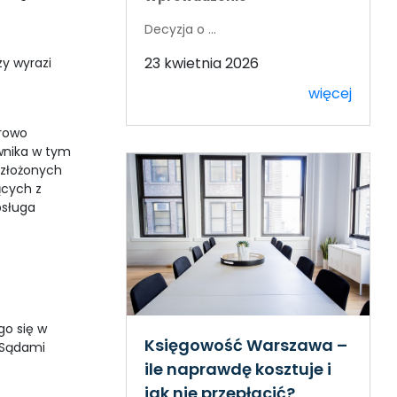
Decyzja o ...
23 kwietnia 2026
y wyrazi
więcej
drowo
wnika w tym
 złożonych
ących z
bsługa
go się w
Księgowość Warszawa –
 Sądami
ile naprawdę kosztuje i
jak nie przepłacić?