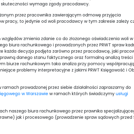
jej skuteczności wymaga zgody pracodawcy.
łożonym przez pracownika zawierającym odmowę przyjęcia
racy, to jedynie od woli pracodawcy w tym zakresie zależy cz
ch względów zmienia zdanie co do złożonego oświadczenia woli w
zego biura rachunkowego i prowadzonych przez PRWT spraw ka
 że każda decyzja podjęta zarówno przez pracodawcę, jaki praco
 prawną danego stanu faktycznego oraz formalną analizą treści
m biurze rachunkowym taka analiza przy pomocy współpracuj
niejące problemy interpretacyjne z jakimi PRWT Księgowość i O
w ramach prowadzonej przez siebie działalności zapraszamy do
księgowego w Warszawie
w ramach których świadczymy
usługi
ach naszego biura rachunkowego przez prawnika specjalizujące
 prawne) jak i procesowego (prowadzenie spraw sądowych przed