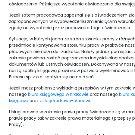
oświadczenia. Późniejsze wycofanie oświadczenia dla swo
Jeżeli zatem pracodawca zapoznał się z oświadczeniem z
zaproponowanych w wypowiedzeniu zmieniającym warunków p
zgodę na wycofanie przez pracownika tego oświadczenia.
Sytuacje, w których jedna ze stron stosunku pracy z różny
przedmiocie kontynowania stosunku pracy w praktyce nas
płacowych nie nalżą do rzadkości. Należy jednak pamiętać,
zakresie powinna zostać poprzedzona indywidualną analizą
dokumentów lub ustnych oświadczeń. Dokonywana w naszy
naszą spółką księgową prawników pozwala wyeliminować ist
Biznesu sp. z o.o. spotyka się na co dzień.
Jeżeli masz problem z wykładnią przepisów w tym zakresie 
naszego
biura księgowego w Krakowie
oraz naszego
biura 
księgowe
oraz
usługi kadrowo-płacowe
.
Usługi prawne w zakresie prawa pracy świadczone są w ram
prawie pracy tak w zakresie prawa materialnego (przepisy
Pracy).