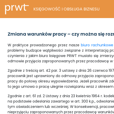
KSIĘGOWOŚĆ I OBSŁUGA BIZNESU
Zmiana warunków pracy – czy można się roz
W praktyce prowadzonego przez nasze
biuro rachunkowe
problemy budzące wątpliwości związane z interpretacją p
czynienia z jakim biuro księgowe PRWT musiało się zmierz
odmowie przyjęcia zaproponowanych przez pracodawcę w 
Zgodnie z treścią art. 42 par. 3 ustawy z dnia 26 czerwca 1974 r
pracownik jest uprawniony do odmowy przyjęcia zapropo
pracy do połowy okresu wypowiedzenia. Jeżeli pracownik z
to jego umowa o pracę ulegnie rozwiązaniu wraz z okrese
Zgodnie z art. 61 zd. 2 Ustawy z dnia 23 kwietnia 1964 r. kode
na podstawie odesłania zawartego w art. 300 k.p., odwołanie
tym oświadczeniem lub wcześniej. W konsekwencji, pracown
nieprzyjęciu zaproponowanych przez pracodawcę warunków