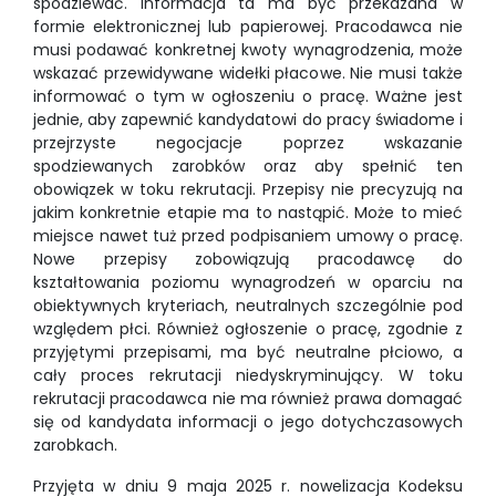
spodziewać. Informacja ta ma być przekazana w
formie elektronicznej lub papierowej. Pracodawca nie
musi podawać konkretnej kwoty wynagrodzenia, może
wskazać przewidywane widełki płacowe. Nie musi także
informować o tym w ogłoszeniu o pracę. Ważne jest
jednie, aby zapewnić kandydatowi do pracy świadome i
przejrzyste negocjacje poprzez wskazanie
spodziewanych zarobków oraz aby spełnić ten
obowiązek w toku rekrutacji. Przepisy nie precyzują na
jakim konkretnie etapie ma to nastąpić. Może to mieć
miejsce nawet tuż przed podpisaniem umowy o pracę.
Nowe przepisy zobowiązują pracodawcę do
kształtowania poziomu wynagrodzeń w oparciu na
obiektywnych kryteriach, neutralnych szczególnie pod
względem płci. Również ogłoszenie o pracę, zgodnie z
przyjętymi przepisami, ma być neutralne płciowo, a
cały proces rekrutacji niedyskryminujący. W toku
rekrutacji pracodawca nie ma również prawa domagać
się od kandydata informacji o jego dotychczasowych
zarobkach.
Przyjęta w dniu 9 maja 2025 r. nowelizacja Kodeksu