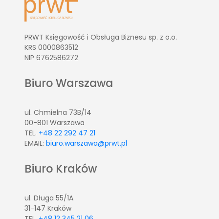
PRWT Księgowość i Obsługa Biznesu sp. z o.o.
KRS 0000863512
NIP 6762586272
Biuro Warszawa
ul. Chmielna 73B/14
00-801 Warszawa
TEL.
+48 22 292 47 21
EMAIL:
biuro.warszawa@prwt.pl
Biuro Kraków
ul. Długa 55/1A
31-147 Kraków
TEL.
+48 12 345 21 06