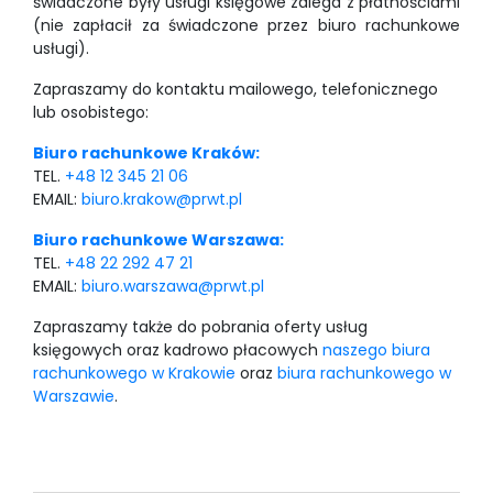
świadczone były usługi księgowe zalega z płatnościami
(nie zapłacił za świadczone przez biuro rachunkowe
usługi).
Zapraszamy do kontaktu mailowego, telefonicznego
lub osobistego:
Biuro rachunkowe Kraków:
TEL.
+48 12 345 21 06
EMAIL:
biuro.krakow@prwt.pl
Biuro rachunkowe Warszawa:
TEL.
+48 22 292 47 21
EMAIL:
biuro.warszawa@prwt.pl
Zapraszamy także do pobrania oferty usług
księgowych oraz kadrowo płacowych
naszego biura
rachunkowego w Krakowie
oraz
biura rachunkowego w
Warszawie
.