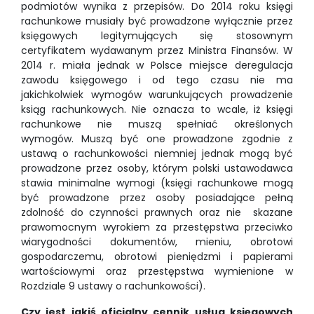
podmiotów wynika z przepisów. Do 2014 roku księgi
rachunkowe musiały być prowadzone wyłącznie przez
księgowych legitymujących się stosownym
certyfikatem wydawanym przez Ministra Finansów. W
2014 r. miała jednak w Polsce miejsce deregulacja
zawodu księgowego i od tego czasu nie ma
jakichkolwiek wymogów warunkujących prowadzenie
ksiąg rachunkowych. Nie oznacza to wcale, iż księgi
rachunkowe nie muszą spełniać określonych
wymogów. Muszą być one prowadzone zgodnie z
ustawą o rachunkowości niemniej jednak mogą być
prowadzone przez osoby, którym polski ustawodawca
stawia minimalne wymogi (księgi rachunkowe mogą
być prowadzone przez osoby posiadające pełną
zdolność do czynności prawnych oraz nie skazane
prawomocnym wyrokiem za przestępstwa przeciwko
wiarygodności dokumentów, mieniu, obrotowi
gospodarczemu, obrotowi pieniędzmi i papierami
wartościowymi oraz przestępstwa wymienione w
Rozdziale 9 ustawy o rachunkowości).
Czy jest jakiś oficjalny cennik usług księgowych