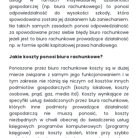
usługi w ramach indywidualnej działalności
gospodarczej (np. biura rachunkowego) to ponosi
odpowiedzialność do wysokości szkody, która
spowodowana została jej działaniem lub zaniechaniem.
Na takich samych zasadach ponosi odpowiedzialność
za spowodowane przez siebie błędy biuro rachunkowe
jeżeli jest to biuro rachunkowe prowadzące działalność
np. w formie spółki kapitałowej prawa handlowego.
Jakie koszty ponosi biuro rachunkowe?
Ponoszone przez biuro rachunkowe koszty są w dużej
mierze związane z samym jego funkcjonowaniem i w
tym zakresie nie różnią się niczym od kosztów innych
podmiotów gospodarczych (koszty lokalowe, koszty
osobowe, prąd, gaz, media itd). Koszty wynikające ze
specyfiki usług świadczonych przez biura rachunkowe,
których inne podmioty prowadzące działalność
gospodarczą nie muszą ponosić, to koszty
niezbędnych w chwili obecnej do świadczenia usług
księgowych programów komputerowych (programy
księgowe) oraz koszty szkoleń, które przy szybko