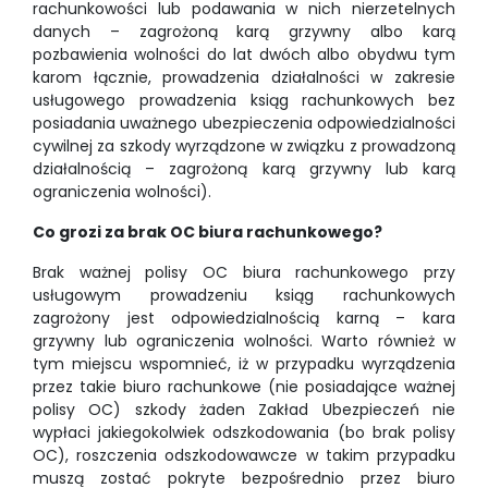
rachunkowości lub podawania w nich nierzetelnych
danych – zagrożoną karą grzywny albo karą
pozbawienia wolności do lat dwóch albo obydwu tym
karom łącznie, prowadzenia działalności w zakresie
usługowego prowadzenia ksiąg rachunkowych bez
posiadania uważnego ubezpieczenia odpowiedzialności
cywilnej za szkody wyrządzone w związku z prowadzoną
działalnością – zagrożoną karą grzywny lub karą
ograniczenia wolności).
Co grozi za brak OC biura rachunkowego?
Brak ważnej polisy OC biura rachunkowego przy
usługowym prowadzeniu ksiąg rachunkowych
zagrożony jest odpowiedzialnością karną – kara
grzywny lub ograniczenia wolności. Warto również w
tym miejscu wspomnieć, iż w przypadku wyrządzenia
przez takie biuro rachunkowe (nie posiadające ważnej
polisy OC) szkody żaden Zakład Ubezpieczeń nie
wypłaci jakiegokolwiek odszkodowania (bo brak polisy
OC), roszczenia odszkodowawcze w takim przypadku
muszą zostać pokryte bezpośrednio przez biuro