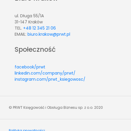
ul. Długa 55/1A
31-147 Kraków
TEL.
+48 12 345 21 06
EMAIL:
biuro.krakow@prwt.pl
Społeczność
facebook/prwt
linkedin.com/company/prwt/
instagram.com/prwt_ksiegowosc/
© PRWT Księgowość i Obsługa Biznesu sp. z o.o. 2020
Polityka prywatności