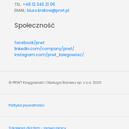
TEL.
+48 12 345 21 06
EMAIL:
biuro.krakow@prwt.pl
Społeczność
facebook/prwt
linkedin.com/company/prwt/
instagram.com/prwt_ksiegowosc/
© PRWT Księgowość i Obsługa Biznesu sp. z o.o. 2020
Polityka prywatności
Szkolenia dla firm - prawo pracy