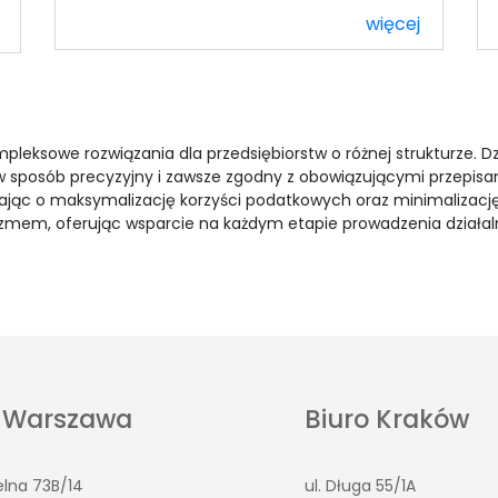
więcej
leksowe rozwiązania dla przedsiębiorstw o różnej strukturze. D
 w sposób precyzyjny i zawsze zgodny z obowiązującymi przepis
bając o maksymalizację korzyści podatkowych oraz minimalizację
alizmem, oferując wsparcie na każdym etapie prowadzenia działal
o Warszawa
Biuro Kraków
elna 73B/14
ul. Długa 55/1A