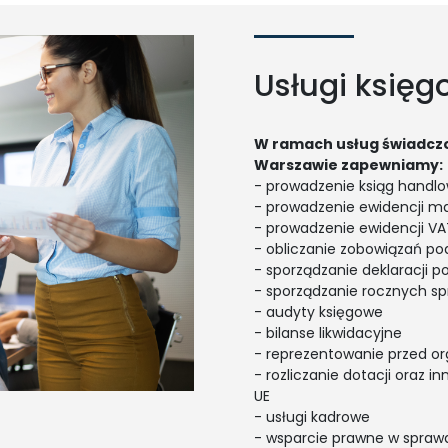
Usługi księ
W ramach usług świadczo
Warszawie zapewniamy:
- prowadzenie ksiąg handl
- prowadzenie ewidencji ma
- prowadzenie ewidencji VA
- obliczanie zobowiązań p
- sporządzanie deklaracji 
- sporządzanie rocznych s
- audyty księgowe
- bilanse likwidacyjne
- reprezentowanie przed o
- rozliczanie dotacji oraz 
UE
- usługi kadrowe
- wsparcie prawne w spraw