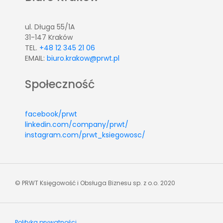
ul. Długa 55/1A
31-147 Kraków
TEL.
+48 12 345 21 06
EMAIL:
biuro.krakow@prwt.pl
Społeczność
facebook/prwt
linkedin.com/company/prwt/
instagram.com/prwt_ksiegowosc/
© PRWT Księgowość i Obsługa Biznesu sp. z o.o. 2020
Polityka prywatności